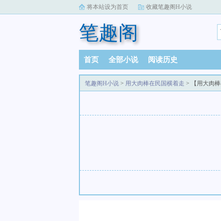
将本站设为首页
收藏笔趣阁H小说
笔趣阁
首页
全部小说
阅读历史
笔趣阁H小说
>
用大肉棒在民国横着走
> 【用大肉