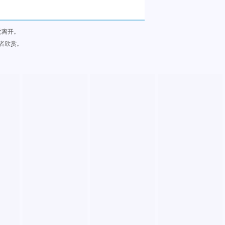
觉离开。
者欣赏。